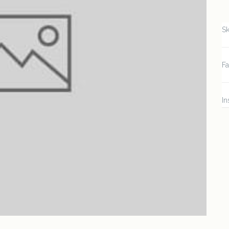
Sk
F
In