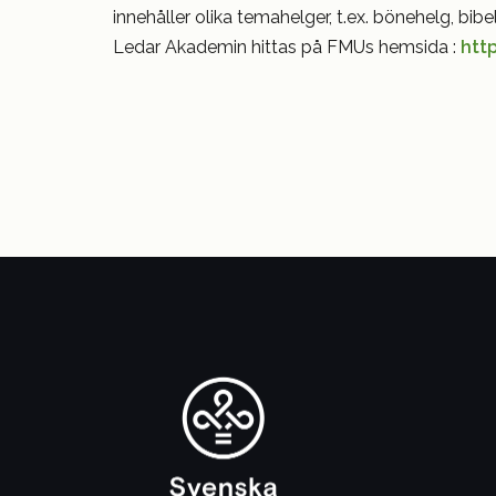
innehåller olika temahelger, t.ex. bönehelg, bib
Ledar Akademin hittas på FMUs hemsida :
htt