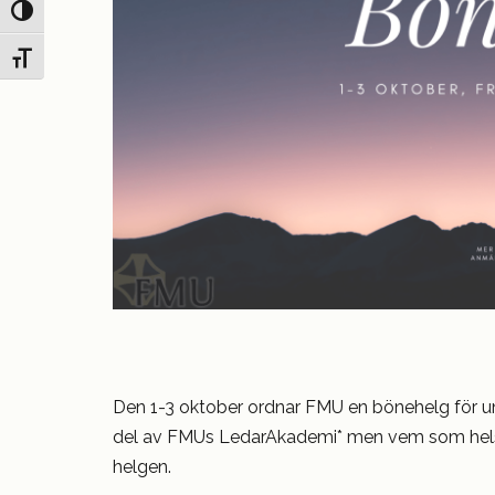
Slå på/av hög kontrast
Slå på/av textstorlek
Den 1-3 oktober ordnar FMU en bönehelg för u
del av FMUs LedarAkademi* men vem som helst 
helgen.