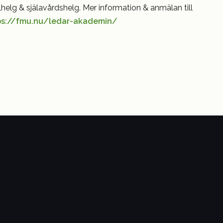
elhelg & själavårdshelg. Mer information & anmälan till
ps://fmu.nu/ledar-akademin/