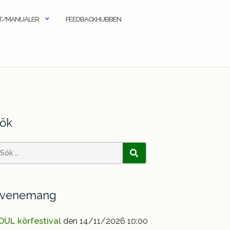
KT/MANUALER
FEEDBACKHUBBEN
ök
earch
SÖK
or:
venemang
OUL körfestival
den 14/11/2026 10:00