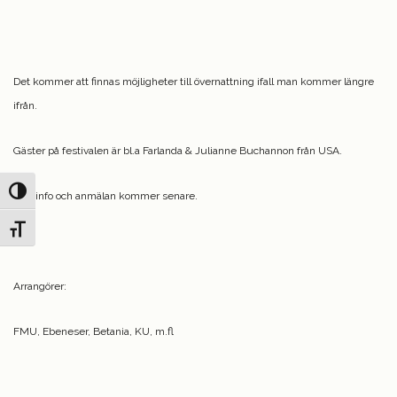
Det kommer att finnas möjligheter till övernattning ifall man kommer längre
ifrån.
Gäster på festivalen är bl.a Farlanda & Julianne Buchannon från USA.
Slå på/av hög kontrast
Mer info och anmälan kommer senare.
Slå på/av textstorlek
Arrangörer:
FMU, Ebeneser, Betania, KU, m.fl