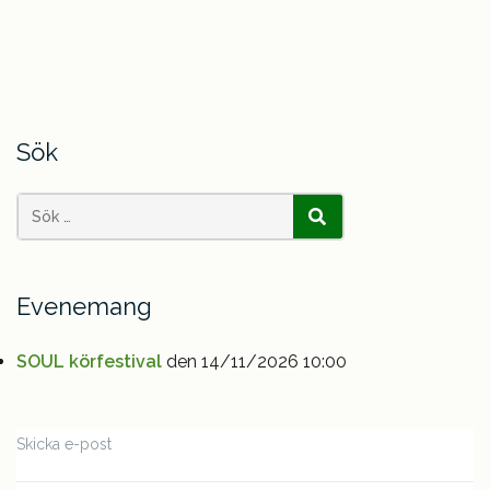
Sök
Search
SÖK
for:
Evenemang
SOUL körfestival
den 14/11/2026 10:00
Skicka e-post