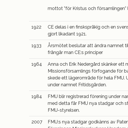
mottot ”för Kristus och församlingen”
1922
CE delas i en finskspråkig och en svens
gjort likadant 1921.
1933
Årsmötet beslutar att ändra namnet t
frångår man CE:s principer
1964
Anna och Erik Nedergård skänker ett 
Missionsförsamlings förfogande för ba
skede ett lägerområde för hela FMU. 
under namnet Fritidsgården.
1984
FMU blir registrerad förening under 
med detta får FMU nya stadgar och s
FMU-styrelsen.
2007
FMU:s nya stadgar godkänns av Patent 