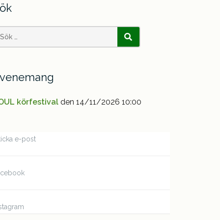
ök
earch
SÖK
or:
venemang
OUL körfestival
den 14/11/2026 10:00
icka e-post
acebook
stagram