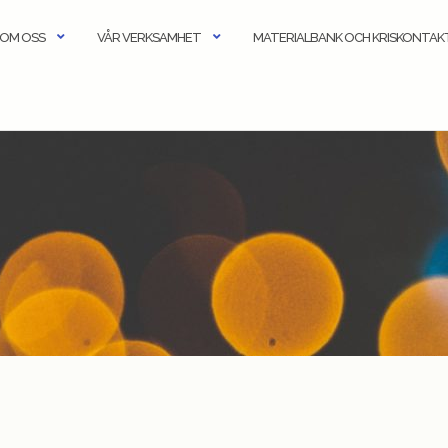
OM OSS
VÅR VERKSAMHET
MATERIALBANK OCH KRISKONTA