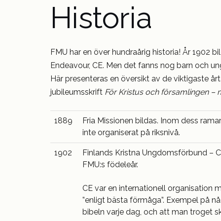
Historia
FMU har en över hundraårig historia! År 1902 b
Endeavour, CE. Men det fanns nog barn och un
Här presenteras en översikt av de viktigaste årt
jubileumsskrift
För Kristus och församlingen 
1889
Fria Missionen bildas. Inom dess ram
inte organiserat på riksnivå.
1902
Finlands Kristna Ungdomsförbund – Ch
FMU:s födeleår.
CE var en internationell organisatio
”enligt bästa förmåga”. Exempel på nå
bibeln varje dag, och att man troget s