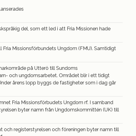
 lanserades
kspråkig del, som ett led i att Fria Missionen hade
ill Fria Missionsförbundets Ungdom (FMU). Samtidigt
markområde på Utterö till Sundoms
rn- och ungdomsarbetet. Området blir i ett tidigt
Under årens lopp byggs de fastigheter som i dag går
namnet Fria Missionsförbudets Ungdom rf. I samband
tyrelsen byter namn från Ungdomskommittén (UK) till
och registerstyrelsen och föreningen byter namn till