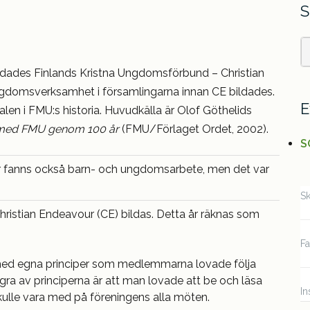
S
S
ildades Finlands Kristna Ungdomsförbund – Christian
gdomsverksamhet i församlingarna innan CE bildades.
f
E
alen i FMU:s historia. Huvudkälla är Olof Göthelids
– med FMU genom 100 år
(FMU/Förlaget Ordet, 2002).
S
ar fanns också barn- och ungdomsarbete, men det var
Sk
ristian Endeavour (CE) bildas. Detta år räknas som
F
n med egna principer som medlemmarna lovade följa
gra av principerna är att man lovade att be och läsa
In
kulle vara med på föreningens alla möten.