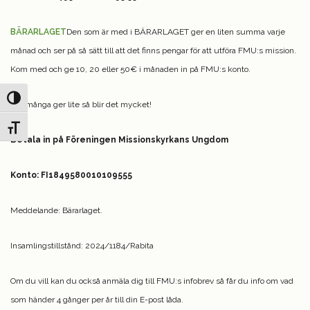
BÄRARLAGET
Den som är med i BÄRARLAGET ger en liten summa varje
månad och ser på så sätt till att det finns pengar för att utföra FMU:s mission.
Kom med och ge 10, 20 eller 50€ i månaden in på FMU:s konto.
Slå på/av hög kontrast
Om många ger lite så blir det mycket!
Slå på/av textstorlek
Betala in på Föreningen Missionskyrkans Ungdom
Konto: FI1849580010109555
Meddelande: Bärarlaget.
Insamlingstillstånd: 2024/1184/Rabita
Om du vill kan du också anmäla dig till FMU:s infobrev så får du info om vad
som händer 4 gånger per år till din E-post låda.