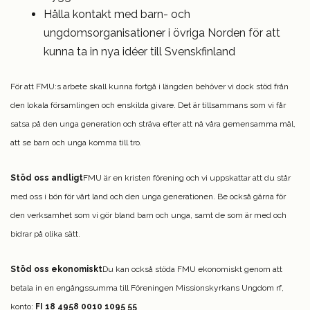
Hålla kontakt med barn- och
ungdomsorganisationer i övriga Norden för att
kunna ta in nya idéer till Svenskfinland
För att FMU:s arbete skall kunna fortgå i längden behöver vi dock stöd från
den lokala församlingen och enskilda givare. Det är tillsammans som vi får
satsa på den unga generation och sträva efter att nå våra gemensamma mål,
att se barn och unga komma till tro.
Stöd oss andligt
FMU är en kristen förening och vi uppskattar att du står
med oss i bön för vårt land och den unga generationen. Be också gärna för
den verksamhet som vi gör bland barn och unga, samt de som är med och
bidrar på olika sätt.
Stöd oss ekonomiskt
Du kan också stöda FMU ekonomiskt genom att
betala in en engångssumma till Föreningen Missionskyrkans Ungdom rf,
konto:
FI 18 4958 0010 1095 55