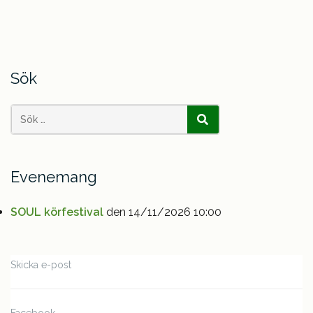
Sök
Search
SÖK
for:
Evenemang
SOUL körfestival
den 14/11/2026 10:00
Skicka e-post