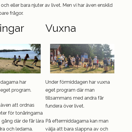
r och eller bara njuter av livet. Men vi har även enskild
pare frågor.
ingar
Vuxna
ddagarna har
Under förmiddagen har vuxna
 eget program.
eget program där man
tillsammans med andra får
även att ordnas
fundera över livet.
eter för tonåringarna
 gång där de får lära
På eftermiddagarna kan man
ra och ledarna.
välja att bara slappna av och