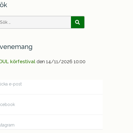
ök
earch
SÖK
or:
venemang
OUL körfestival
den 14/11/2026 10:00
icka e-post
acebook
stagram