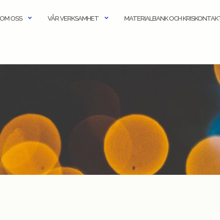
OM OSS
VÅR VERKSAMHET
MATERIALBANK OCH KRISKONTA