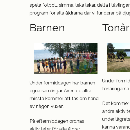
spela fotboll, simma, leka lekar, delta i tävlinga
program för alla åldrarna där vi funderar på dju
Barnen
Tonår
Under förmi
Under förmiddagen har barnen
tonåringarna
egna samlingar. Även de allra
minsta kommer att tas om hand
Det kommer 
av någon vuxen.
andra aktivit
under lägrets
På eftermiddagen ordnas
känna varand
aktiviteter för alla åldrar.