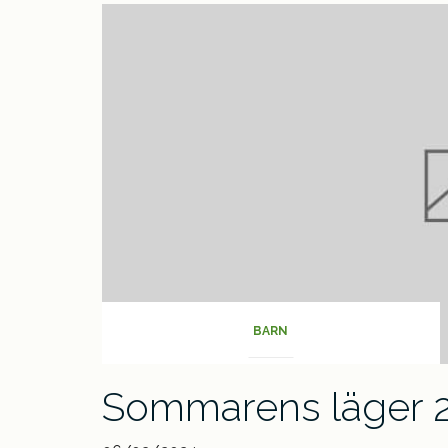
Vår
verksamhet
BARN
Sommarens läger 