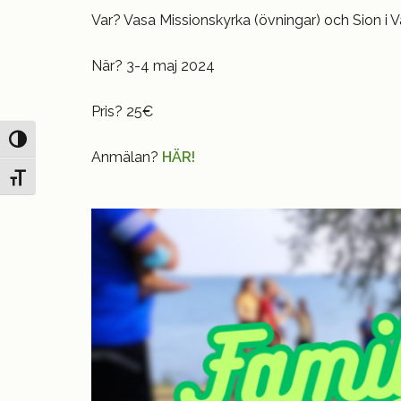
Var? Vasa Missionskyrka (övningar) och Sion i 
När? 3-4 maj 2024
Pris? 25€
Slå på/av hög kontrast
Anmälan?
HÄR!
Slå på/av textstorlek