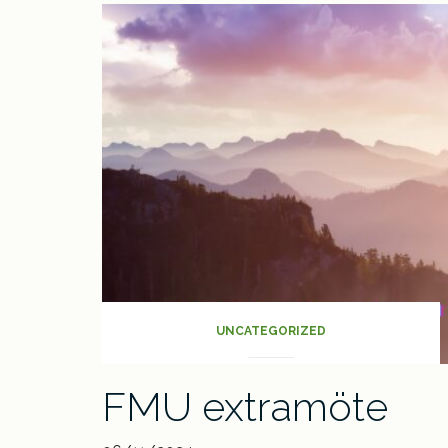
Vår
verksamhet
UNCATEGORIZED
FMU extramöte