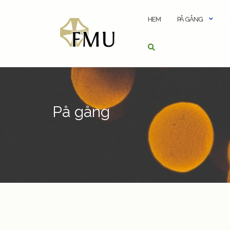
Hoppa
Hoppa
Hoppa
till
till
till
HEM
PÅ GÅNG
innehåll
navigering
innehåll
På gång