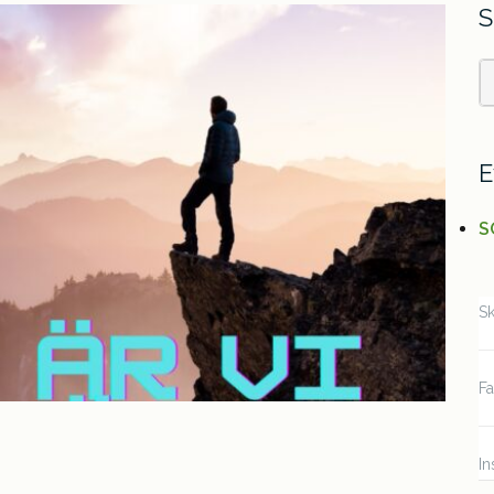
S
S
f
E
S
Sk
F
In