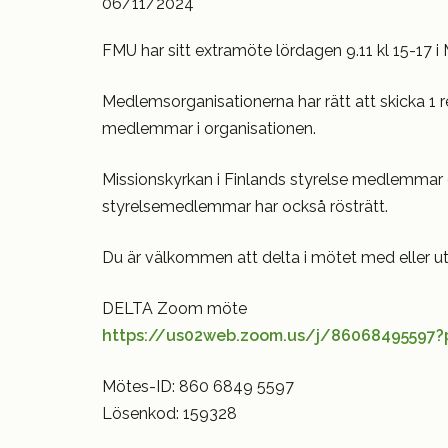
06/11/2024
FMU har sitt extramöte lördagen 9.11 kl 15-17 
Medlemsorganisationerna har rätt att skicka 1 re
medlemmar i organisationen.
Missionskyrkan i Finlands styrelse medlemma
styrelsemedlemmar har också rösträtt.
Du är välkommen att delta i mötet med eller ut
DELTA Zoom möte
https://us02web.zoom.us/j/86068495597
Mötes-ID: 860 6849 5597
Lösenkod: 159328