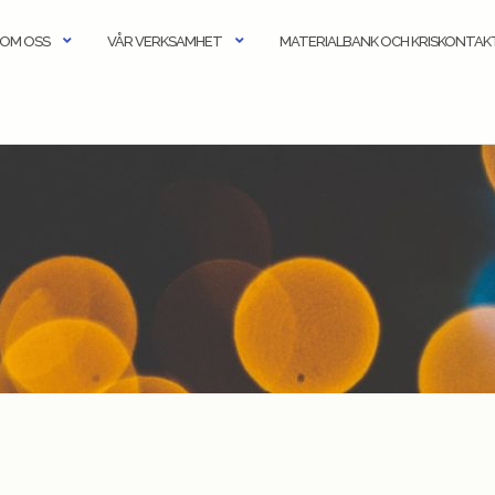
OM OSS
VÅR VERKSAMHET
MATERIALBANK OCH KRISKONTA