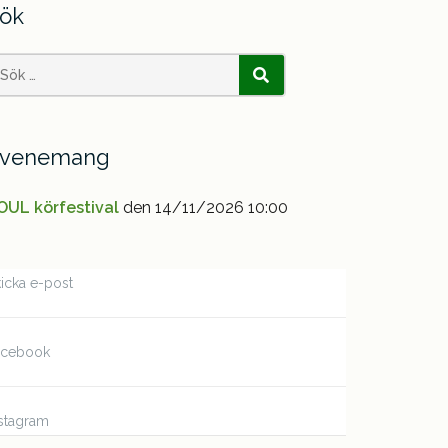
ök
earch
SÖK
or:
venemang
OUL körfestival
den 14/11/2026 10:00
icka e-post
acebook
stagram