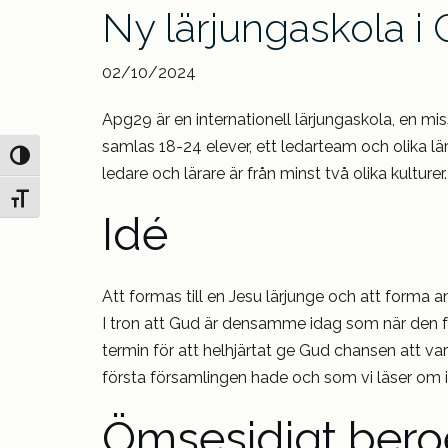
Ny lärjungaskola i 
02/10/2024
Apg29 är en internationell lärjungaskola, en m
samlas 18-24 elever, ett ledarteam och olika lär
Slå på/av hög kontrast
ledare och lärare är från minst två olika kulturer.
Slå på/av textstorlek
Idé
Att formas till en Jesu lärjunge och att forma a
I tron att Gud är densamme idag som när den förs
termin för att helhjärtat ge Gud chansen att va
första församlingen hade och som vi läser om i
Ömsesidigt ber