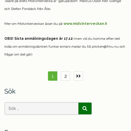
Talare på årets Midvintervecka är ”gatupastorn” Marcus Olson från Sverige
och Stefan Forsbäck från Åbo.
Mer om Midvinterveckan läser du på
www.midvinterveckan.fi
OBS! Sista anmälningsdagen är 17.12
(men vill du komma efter det
kolla om anmälningslänken funkar annars mailar du till pricken@fmu.nu och
frågar om det går)
Sidnumrering
1
2
Next
page
för
Sök
inlägg
Search
SÖK
for: