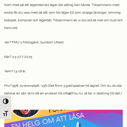
Kom med på ett legendariskt läger där allting kan hända. Tillsammans med
andra får du vara med på allt som hör läger till som skojiga tävlingar, simning,
bollspel, kompisar och lägerbål. Tillsammans lär vi oss också mer om Gud och
hans ord.
Var? FMU:s fritidsgård, Sundom Utterö
När? 23-27.7 2025
Vem? 13-16 år
Pris? 95€ syskonrabatt -15% (Det finns 3 gratisplatser till lägret. Om du skulle
behöva en sån skriv då en ansökan till info@fmu.nu så tar vi ställning till det.)
Slå på/av hög kontrast
Slå på/av textstorlek