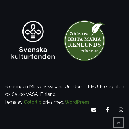
Föreningen MIssionskyrkans Ungdom - FMU,
Fredsgatan
20, 65100 VASA, Finland
Tema av
Colorlib
drivs med
WordPress
Skicka
Facebo
In
e-
post