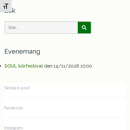
Slå på/av textstorlek
Sök
Search
SÖK
for:
Evenemang
SOUL körfestival
den 14/11/2026 10:00
Skicka e-post
Facebook
Instagram