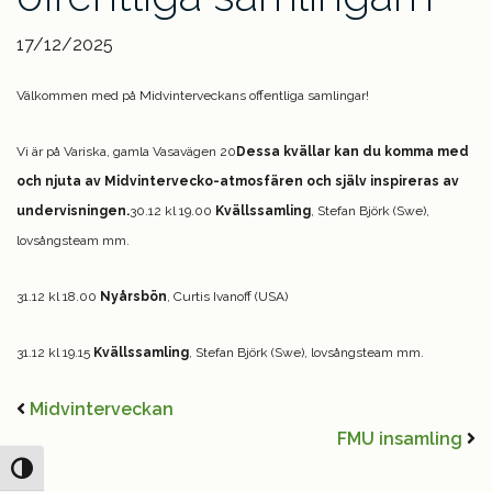
17/12/2025
Välkommen med på Midvinterveckans offentliga samlingar!
Vi är på Variska, gamla Vasavägen 20
Dessa kvällar kan du komma med
och njuta av Midvintervecko-atmosfären och själv inspireras av
undervisningen.
30.12 kl 19.00
Kvällssamling
, Stefan Björk (Swe),
lovsångsteam mm.
31.12 kl 18.00
Nyårsbön
, Curtis Ivanoff (USA)
31.12 kl 19.15
Kvällssamling
, Stefan Björk (Swe), lovsångsteam mm.
Midvinterveckan
FMU insamling
Slå på/av hög kontrast