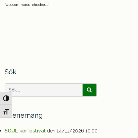
[woocommerce_checkout]
Sök
Search
SÖK
Slå på/av hög kontrast
for:
Slå på/av textstorlek
Evenemang
SOUL körfestival
den 14/11/2026 10:00