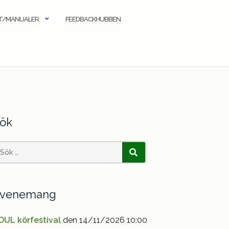
KT/MANUALER
FEEDBACKHUBBEN
ök
earch
SÖK
or:
venemang
OUL körfestival
den 14/11/2026 10:00