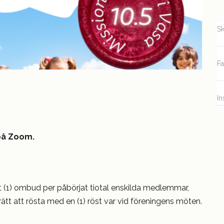
Sk
F
In
 på Zoom.
tt (1) ombud per påbörjat tiotal enskilda medlemmar,
rätt att rösta med en (1) röst var vid föreningens möten.