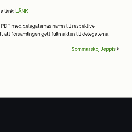
na länk:
LÄNK
 PDF med delegaternas namn till respektive
t att församlingen gett fullmakten till delegaterna.
Sommarskoj Jeppis