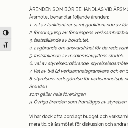
ÄRENDEN SOM BÖR BEHANDLAS VID ÅRSM
Årsmötet behandlar följande ärenden:
1. val av funktionärer samt godkännande av för
2. föredragning av föreningens verksamhetsber
Slå på/av hög kontrast
3. fastställande av bokslutet,
Slå på/av textstorlek
4. avgörande om ansvarsfrihet för de redovisni
5. fastställande av medlemsavgiftens storlek,
6. val av styrelseordförande, styrelseledamöte
7. Val av två (2) verksamhetsgranskare och en (1
8. styrelsens redogörelse för verksamhetsplan
ärenden
som gäller hela föreningen.
9. Övriga ärenden som framläggs av styrelsen i k
Vi har dock ofta bordlagt budget och verksamhet
mera tid på årsmötet för diskussion och andra f