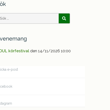
ök
earch
SÖK
or:
venemang
OUL körfestival
den 14/11/2026 10:00
icka e-post
acebook
stagram