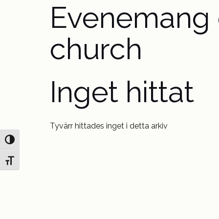
Evenemang
church
Inget hittat
Tyvärr hittades inget i detta arkiv
Slå på/av hög kontrast
Slå på/av textstorlek