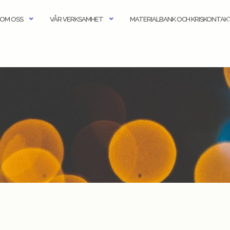
OM OSS
VÅR VERKSAMHET
MATERIALBANK OCH KRISKONTA