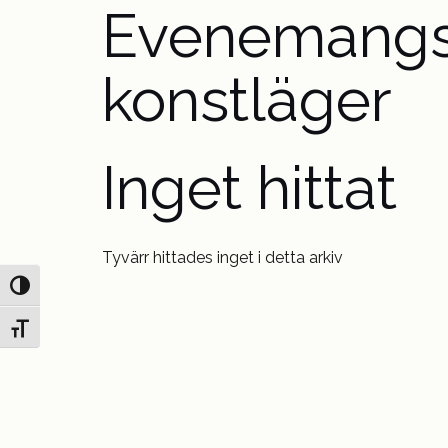
Evenemangse
konstläger
Inget hittat
Tyvärr hittades inget i detta arkiv
Slå på/av hög kontrast
Slå på/av textstorlek