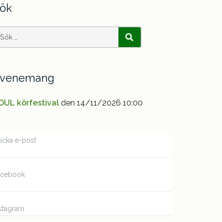
ök
earch
SÖK
or:
venemang
OUL körfestival
den 14/11/2026 10:00
icka e-post
acebook
stagram