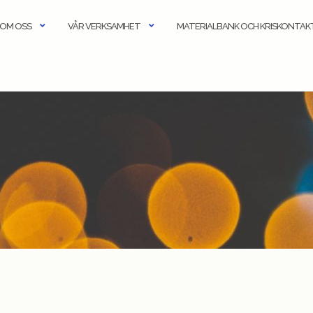
OM OSS
VÅR VERKSAMHET
MATERIALBANK OCH KRISKONTA