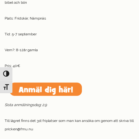
bibel och bön
Plats: Fridskär, Nämpnäs
Tid: 5-7 september
Vem?: 8-12år gamla
Pris: 40€
Slå på/av hög kontrast
Slå på/av textstorlek
Sista anmälningsdag: 2.9
Till lägret finns det 3st friplatser som man kan ansöka om genom att skriva till
pricken@fmu.nu