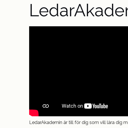
LedarAkade
LedarAkademin är till för dig som vill lära dig 