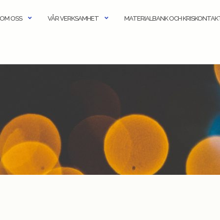
OM OSS
VÅR VERKSAMHET
MATERIALBANK OCH KRISKONTA