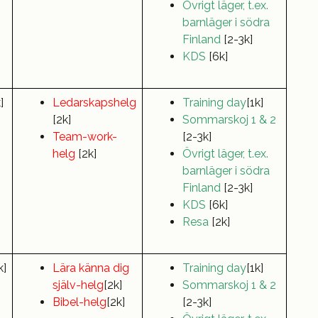
Övrigt läger, t.ex.
barnläger i södra
Finland
[2-3k]
KDS
[6k]
]
Ledarskapshelg
Training day
[1k]
[2k]
Sommarskoj
1 & 2
Team-work-
[2-3k]
helg
[2k]
Övrigt läger, t.ex.
barnläger i södra
Finland
[2-3k]
KDS
[6k]
Resa
[2k]
k]
Lära känna dig
Training
day
[1k]
själv-helg
[2k]
Sommarskoj
1 & 2
Bibel-helg
[2k]
[2-3k]