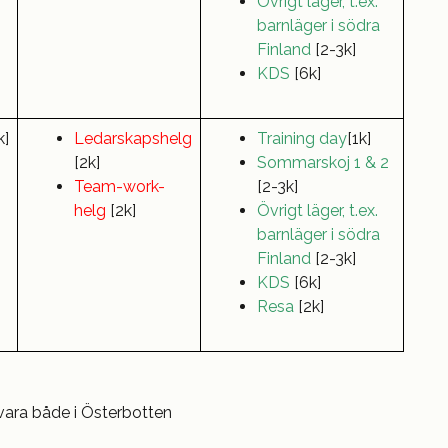
Övrigt läger, t.ex.
barnläger i södra
Finland
[2-3k]
KDS
[6k]
k]
Ledarskapshelg
Training day
[1k]
[2k]
Sommarskoj 1 & 2
Team-work-
[2-3k]
helg
[2k]
Övrigt läger, t.ex.
barnläger i södra
Finland
[2-3k]
KDS
[6k]
Resa
[2k]
ara både i Österbotten