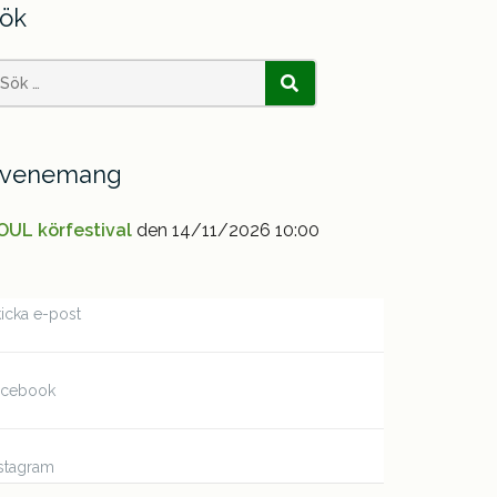
ök
earch
SÖK
or:
venemang
OUL körfestival
den 14/11/2026 10:00
icka e-post
acebook
stagram