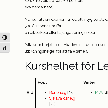
kors + 16 valbara kors + 3 kors ett
examensarbete).
När du fått din examen får du ett intyg på att 
500€ stipendium för
en bibelskola eller lärjungaträningsskola.
Slå på/av hög kontrast
*Alla som börjat LedarAkademin 2021 eller senar
Slå på/av textstorlek
utbildningshelger för att få examen.
Kurshelhet för 
Höst
Vinter
År1
Bönehelg
[2k]
MVV
[4
Själavårdshelg
[2k]