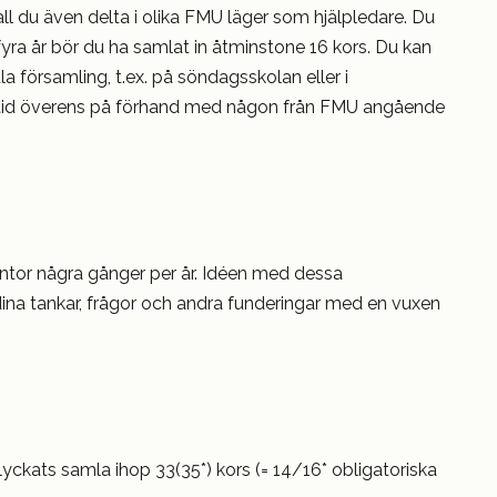
ll du även delta i olika FMU läger som hjälpledare. Du
m fyra år bör du ha samlat in åtminstone 16 kors. Du kan
la församling, t.ex. på söndagsskolan eller i
tid överens på förhand med någon från FMU angående
tor några gånger per år. Idéen med dessa
dina tankar, frågor och andra funderingar med en vuxen
yckats samla ihop 33(35*) kors (= 14/16* obligatoriska