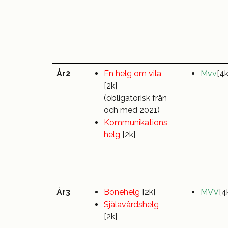
År2
En helg om vila
Mvv
[4k
[2k]
(obligatorisk från
och med 2021)
Kommunikations
helg
[2k]
År3
Bönehelg
[2k]
MVV
[4
Själavårdshelg
[2k]