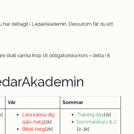
du har deltagit i LedarAkademin. Dessutom får du ett
e skall samla ihop 16 obligatoriska kors = delta i 8
LedarAkademin
Vår
Sommar
k]
Lära känna dig
Training day
[1k]
själv-helg
[2k]
Sommarskoj 1 & 2
Bibel-helg
[2k]
[2-3k]