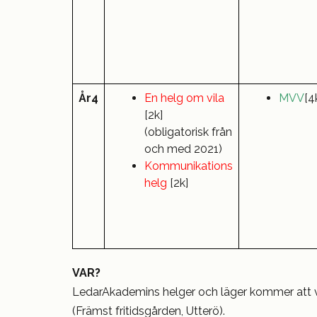
År4
En helg om vila
MVV
[4
[2k]
(obligatorisk från
och med 2021)
Kommunikations
helg
[2k]
VAR?
LedarAkademins helger och läger kommer att v
(Främst fritidsgården, Utterö).